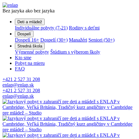
Bez jazyka ako bez jazyka
Deti a mládež
Individuálne pobyty (7-21)
Rodiny s deťmi
Dospelí
Dospelí 16+
Dospelí (30+)
Manažéri
Seniori (50+)
Stredná škola
Výmenné pobyty
Štúdium s výberom školy
Kto sme
Pobyt na mieru
FAQ
+421 2 527 31 208
enlap@enlap.sk
+421 2 527 31 208
enlap@enlap.sk