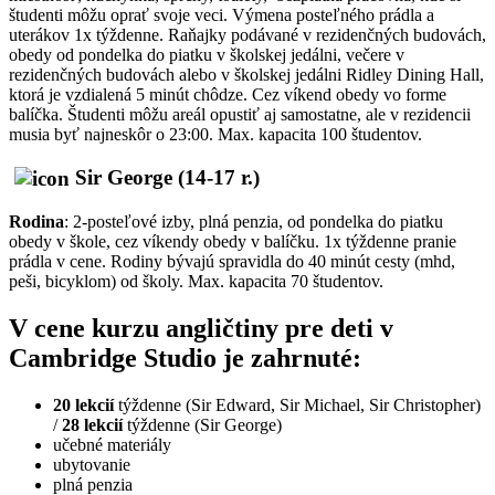
študenti môžu oprať svoje veci. Výmena posteľného prádla a
uterákov 1x týždenne. Raňajky podávané v rezidenčných budovách,
obedy od pondelka do piatku v školskej jedálni, večere v
rezidenčných budovách alebo v školskej jedálni Ridley Dining Hall,
ktorá je vzdialená 5 minút chôdze. Cez víkend obedy vo forme
balíčka. Študenti môžu areál opustiť aj samostatne, ale v rezidencii
musia byť najneskôr o 23:00. Max. kapacita 100 študentov.
Sir George (14-17 r.)
Rodina
: 2-posteľové izby, plná penzia, od pondelka do piatku
obedy v škole, cez víkendy obedy v balíčku. 1x týždenne pranie
prádla v cene. Rodiny bývajú spravidla do 40 minút cesty (mhd,
peši, bicyklom) od školy. Max. kapacita 70 študentov.
V cene kurzu angličtiny pre deti v
Cambridge Studio je zahrnuté:
20 lekcií
týždenne (Sir Edward, Sir Michael, Sir Christopher)
/
28 lekcií
týždenne (Sir George)
učebné materiály
ubytovanie
plná penzia