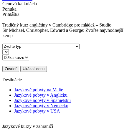
Cenová kalkulácia
Ponuka
Prihláška
Tradičný kurz angličtiny v Cambridge pre mládež – Studio
Sir Michael, Christopher, Edward a George: Zvoľte najvhodnejší
kemp
Zavrieť
Ukázať cenu
Destinácie
Jazykové pobyty na Malte
Jazykové pobyty v Anglicku
Jazykové pobyty v Španielsku
Jazykové pobyty v Nemecku
Jazykové pobyty v USA
Jazykové kurzy v zahraničí