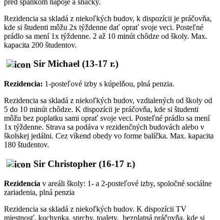
pred spánkom nápoje a snacky.
Rezidencia sa skladá z niekoľkých budov, k dispozícii je práčovňa,
kde si študenti môžu 2x týždenne dať oprať svoje veci. Posteľné
prádlo sa mení 1x týždenne. 2 až 10 minút chôdze od školy. Max.
kapacita 200 študentov.
Sir Michael (13-17 r.)
Rezidencia:
1-posteľové izby s kúpelňou, plná penzia.
Rezidencia sa skladá z niekoľkých budov, vzdialených od školy od
5 do 10 minút chôdze. K dispozícii je práčovňa, kde si študenti
môžu bez poplatku sami oprať svoje veci. Posteľné prádlo sa mení
1x týždenne. Strava sa podáva v rezidenčných budovách alebo v
školskej jedálni. Cez víkend obedy vo forme balíčka. Max. kapacita
180 študentov.
Sir Christopher (16-17 r.)
Rezidencia
v areáli školy: 1- a 2-posteľové izby, spoločné sociálne
zariadenia, plná penzia
Rezidencia sa skladá z niekoľkých budov. K dispozícii TV
miestnosť, kuchynka, sprchy, toalety, bezplatná práčovňa, kde si