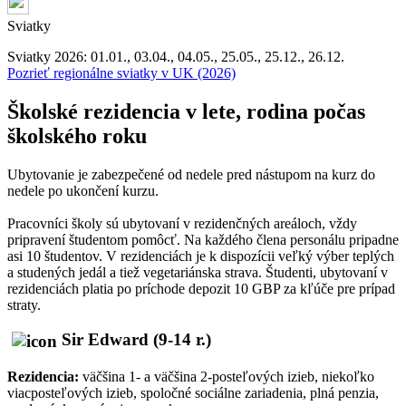
Sviatky
Sviatky 2026: 01.01., 03.04., 04.05., 25.05., 25.12., 26.12.
Pozrieť regionálne sviatky v UK (2026)
Školské rezidencia v lete, rodina počas
školského roku
Ubytovanie je zabezpečené od nedele pred nástupom na kurz do
nedele po ukončení kurzu.
Pracovníci školy sú ubytovaní v rezidenčných areáloch, vždy
pripravení študentom pomôcť. Na každého člena personálu pripadne
asi 10 študentov. V rezidenciách je k dispozícii veľký výber teplých
a studených jedál a tiež vegetariánska strava. Študenti, ubytovaní v
rezidenciách platia po príchode depozit 10 GBP za kľúče pre prípad
straty.
Sir Edward (9-14 r.)
Rezidencia:
väčšina 1- a väčšina 2-posteľových izieb, niekoľko
viacposteľových izieb, spoločné sociálne zariadenia, plná penzia,