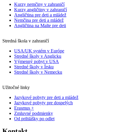
Kurzy nemčiny v zahraničí
Kurzy angličtiny v zahraničí
Angličtina pre deti a mládež
Nemčina pre deti a mládež
Angličtina na Malte pre deti
Stredná škola v zahraničí
USA/UK systém v Európe
Stredné školy v Anglicku
Výmenný pobyt v USA
Stredné školy v Írsku
Stredné školy v Nemecku
Užitočné linky
Jazykové pobyty pre deti a mládež
Jazykové pobyty pre dospelých
Erasmus +
Zmluvné podmienky
Od prihlášky po odlet
Kontakt