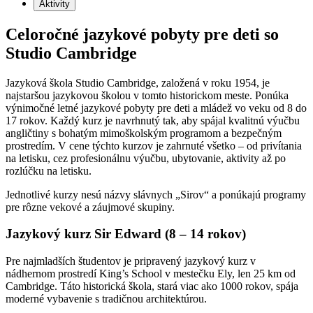
Aktivity
Celoročné jazykové pobyty pre deti so
Studio Cambridge
Jazyková škola Studio Cambridge, založená v roku 1954, je
najstaršou jazykovou školou v tomto historickom meste. Ponúka
výnimočné letné jazykové pobyty pre deti a mládež vo veku od 8 do
17 rokov. Každý kurz je navrhnutý tak, aby spájal kvalitnú výučbu
angličtiny s bohatým mimoškolským programom a bezpečným
prostredím. V cene týchto kurzov je zahrnuté všetko – od privítania
na letisku, cez profesionálnu výučbu, ubytovanie, aktivity až po
rozlúčku na letisku.
Jednotlivé kurzy nesú názvy slávnych „Sirov“ a ponúkajú programy
pre rôzne vekové a záujmové skupiny.
Jazykový kurz Sir Edward (8 – 14 rokov)
Pre najmladších študentov je pripravený jazykový kurz v
nádhernom prostredí King’s School v mestečku Ely, len 25 km od
Cambridge. Táto historická škola, stará viac ako 1000 rokov, spája
moderné vybavenie s tradičnou architektúrou.