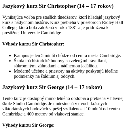
Jazykový kurz Sir Christopher (14 – 17 rokov)
Vynikajúca voľba pre starších tínedžerov, ktorí hľadajú jazykový
kurz s nádychom histórie. Kurz prebieha v priestoroch Ridley Hall
College, ktorá bola založená v roku 1881 a je pridružená k
prestížnej Univerzite Cambridge.
Výhody kurzu Sir Christopher:
Kampus je len 5 minút chôdze od centra mesta Cambridge.
Škola má historické budovy so zelenými trávnikmi,
súkromnými záhradami a nádhernou jedálňou.
Moderné učebne a priestory na aktivity poskytujú ideálne
podmienky na štúdium aj oddych.
Jazykový kurz Sir George (14 – 17 rokov)
Tento kurz je dostupný mimo letného obdobia a prebieha v hlavnej
škole Studio Cambridge. Je umiestnená v dvoch krásnych
viktoriánskych budovách v pešej vzdialenosti 10 minút od centra
Cambridge a 400 metrov od vlakovej stanice.
Výhody kurzu Sir George: