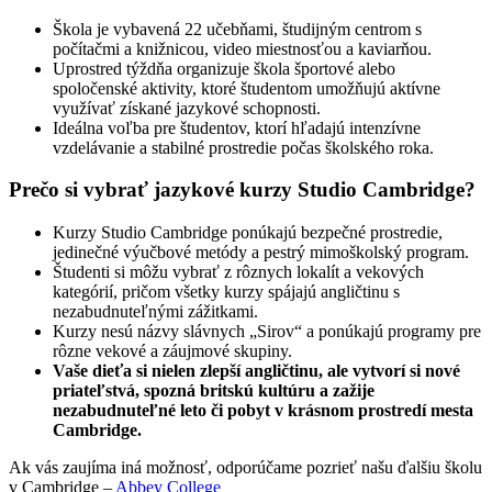
Škola je vybavená 22 učebňami, študijným centrom s
počítačmi a knižnicou, video miestnosťou a kaviarňou.
Uprostred týždňa organizuje škola športové alebo
spoločenské aktivity, ktoré študentom umožňujú aktívne
využívať získané jazykové schopnosti.
Ideálna voľba pre študentov, ktorí hľadajú intenzívne
vzdelávanie a stabilné prostredie počas školského roka.
Prečo si vybrať jazykové kurzy Studio Cambridge?
Kurzy Studio Cambridge ponúkajú bezpečné prostredie,
jedinečné výučbové metódy a pestrý mimoškolský program.
Študenti si môžu vybrať z rôznych lokalít a vekových
kategórií, pričom všetky kurzy spájajú angličtinu s
nezabudnuteľnými zážitkami.
Kurzy nesú názvy slávnych „Sirov“ a ponúkajú programy pre
rôzne vekové a záujmové skupiny.
Vaše dieťa si nielen zlepší angličtinu, ale vytvorí si nové
priateľstvá, spozná britskú kultúru a zažije
nezabudnuteľné leto či pobyt v krásnom prostredí mesta
Cambridge.
Ak vás zaujíma iná možnosť, odporúčame pozrieť našu ďalšiu školu
v Cambridge –
Abbey College