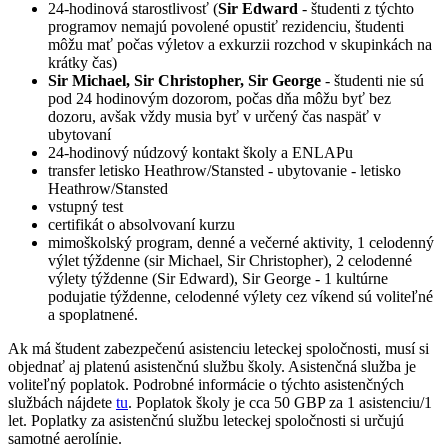
24-hodinová starostlivosť (
Sir Edward
- študenti z týchto
programov nemajú povolené opustiť rezidenciu, študenti
môžu mať počas výletov a exkurzii rozchod v skupinkách na
krátky čas)
Sir Michael, Sir Christopher, Sir George
- študenti nie sú
pod 24 hodinovým dozorom, počas dňa môžu byť bez
dozoru, avšak vždy musia byť v určený čas naspäť v
ubytovaní
24-hodinový núdzový kontakt školy a ENLAPu
transfer letisko Heathrow/Stansted - ubytovanie - letisko
Heathrow/Stansted
vstupný test
certifikát o absolvovaní kurzu
mimoškolský program, denné a večerné aktivity, 1 celodenný
výlet týždenne (sir Michael, Sir Christopher), 2 celodenné
výlety týždenne (Sir Edward), Sir George - 1 kultúrne
podujatie týždenne, celodenné výlety cez víkend sú voliteľné
a spoplatnené.
Ak má študent zabezpečenú asistenciu leteckej spoločnosti, musí si
objednať aj platenú asistenčnú službu školy. Asistenčná služba je
voliteľný poplatok. Podrobné informácie o týchto asistenčných
službách nájdete
tu
. Poplatok školy je cca 50 GBP za 1 asistenciu/1
let. Poplatky za asistenčnú službu leteckej spoločnosti si určujú
samotné aerolínie.