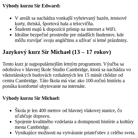
Výhody kurzu Sir Edward:
V areáli sa nachádza vonkajší vyhrievaný bazén, tenisové
kurty, ihriská, športová hala a telocvičňa.
Študenti majú k dispozícii prístup na internet a WiFi.
Ideálne bezpečné prostredie pre mladších študentov, kde
môžu rozvíjať svoju angličtinu a užívať si letné prázdniny.
Jazykový kurz Sir Michael (13 – 17 rokov)
Tento kurz je najpopulárnejším letným programom. Výučba sa
odohráva v hlavnej škole Studio Cambridge, ktorá sa nachádza vo
viktoriánskych budovách vzdialených len 15 minút chôdze od
centra Cambridge. Táto škola má viac ako 100-ročnú históriu a
ponúka komfortné ubytovanie na internáte.
Výhody kurzu Sir Michael:
Škola je len 400 metrov od hlavnej vlakovej stanice, čo
uľahčuje dopravu.
Spojenie kvalitného vzdelania a dostupnosti histórie a kultúry
mesta Cambridge.
Vynikajúce možnosti na vytváranie priateľstiev z celého sveta.