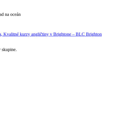
ľad na oceán
v skupine.