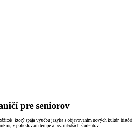
ničí pre seniorov
 zážitok, ktorý spája výučbu jazyka s objavovaním nových kultúr, hist
esníkmi, v pohodovom tempe a bez mladších študentov.