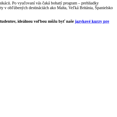
nikácii. Po vyučovaní vás čaká bohatý program – prehliadky
yty v obľúbených destináciách ako Malta, Veľká Británia, Španielsko
 študentov, ideálnou voľbou môžu byť naše
jazykové kurzy pre