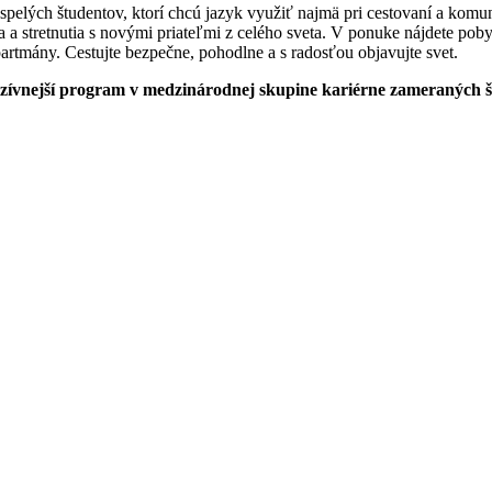
pelých študentov, ktorí chcú jazyk využiť najmä pri cestovaní a komu
 a stretnutia s novými priateľmi z celého sveta. V ponuke nájdete pob
artmány. Cestujte bezpečne, pohodlne a s radosťou objavujte svet.
tenzívnejší program v medzinárodnej skupine kariérne zameraných