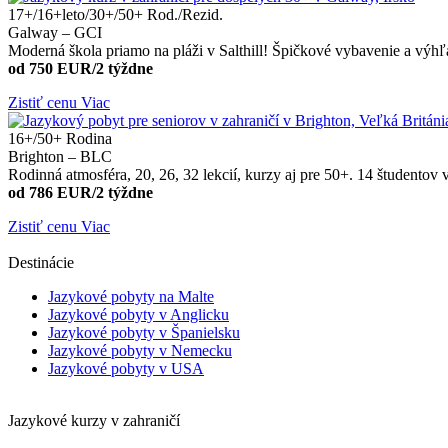
17+/16+leto/30+/50+
Rod./Rezid.
Galway – GCI
Moderná škola priamo na pláži v Salthill! Špičkové vybavenie a výh
od 750 EUR/2 týždne
Zistiť cenu
Viac
16+/50+
Rodina
Brighton – BLC
Rodinná atmosféra, 20, 26, 32 lekcií, kurzy aj pre 50+. 14 študentov 
od 786 EUR/2 týždne
Zistiť cenu
Viac
Destinácie
Jazykové pobyty na Malte
Jazykové pobyty v Anglicku
Jazykové pobyty v Španielsku
Jazykové pobyty v Nemecku
Jazykové pobyty v USA
Jazykové kurzy v zahraničí