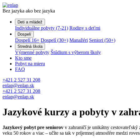
Bez jazyka ako bez jazyka
Deti a mládež
Individuálne pobyty (7-21)
Rodiny s deťmi
Dospelí
Dospelí 16+
Dospelí (30+)
Manažéri
Seniori (50+)
Stredná škola
Výmenné pobyty
Štúdium s výberom školy
Kto sme
Pobyt na mieru
FAQ
+421 2 527 31 208
enlap@enlap.sk
+421 2 527 31 208
enlap@enlap.sk
Jazykové kurzy a pobyty v zahra
Jazykový pobyt pre seniorov
v zahraničí je unikátny cestovateľský
veku 50 rokov a viac – učíte sa tak v príjemnej atmosfére medzi rov