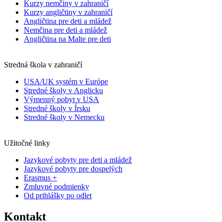
Kurzy nemčiny v zahraničí
Kurzy angličtiny v zahraničí
Angličtina pre deti a mládež
Nemčina pre deti a mládež
Angličtina na Malte pre deti
Stredná škola v zahraničí
USA/UK systém v Európe
Stredné školy v Anglicku
Výmenný pobyt v USA
Stredné školy v Írsku
Stredné školy v Nemecku
Užitočné linky
Jazykové pobyty pre deti a mládež
Jazykové pobyty pre dospelých
Erasmus +
Zmluvné podmienky
Od prihlášky po odlet
Kontakt