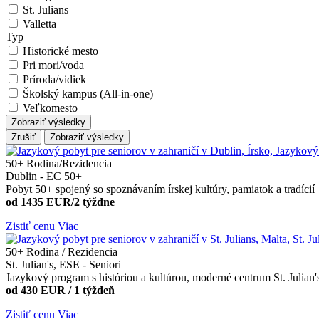
St. Julians
Valletta
Typ
Historické mesto
Pri mori/voda
Príroda/vidiek
Školský kampus (All-in-one)
Veľkomesto
Zobraziť výsledky
Zrušiť
Zobraziť výsledky
50+
Rodina/Rezidencia
Dublin - EC 50+
Pobyt 50+ spojený so spoznávaním írskej kultúry, pamiatok a tradícií
od 1435 EUR/2 týždne
Zistiť cenu
Viac
50+
Rodina / Rezidencia
St. Julian's, ESE - Seniori
Jazykový program s históriou a kultúrou, moderné centrum St. Julian'
od 430 EUR / 1 týždeň
Zistiť cenu
Viac