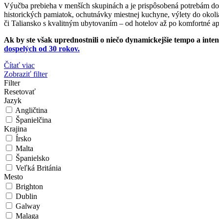
Výučba prebieha v menších skupinách a je prispôsobená potrebám dos
historických pamiatok, ochutnávky miestnej kuchyne, výlety do okolia
či Taliansko s kvalitným ubytovaním – od hotelov až po komfortné ap
Ak by ste však uprednostnili o niečo dynamickejšie tempo a in
dospelých od 30 rokov.
Čítať viac
Zobraziť filter
Filter
Resetovať
Jazyk
Angličtina
Španielčina
Krajina
Írsko
Malta
Španielsko
Veľká Británia
Mesto
Brighton
Dublin
Galway
Malaga