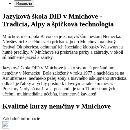
Recenzie
Jazyková škola DID v Mníchove -
Tradícia, Alpy a špičková technológia
Mníchov, metropola Bavorska je 3. najväčším mestom Nemecka.
Návštevníci z celého sveta prichádzajú do Mníchova na pivný
festival Oktoberfest, ochutnať ich špeciálne klobásky Weiswurst a
hutné praclíky. V Mníchove sú prekrásne parky a záhrady, v okolí
sú nádherné jazerá a zámky.
Jazyková škola DID v Mníchove je ako stvorená pre štúdium
nemčiny v Nemecku. Bola založený v roku 1977 a nachádza sa na
Arnulfstrasse, neďaleko pešej zóny a hlavného nákupného strediska,
odkiaľ je ľahký a rýchly prístup k hlavným atrakciám mesta.
Priestory školy sú na 1. a 2. poschodí, je tam 11 priestranných
učební, multimediálna učebňa, internetová kaviareň.
Kvalitné kurzy nemčiny v Mníchove
Základné informácie