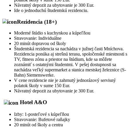
Návratný depozit za ubytovanie je 300 Eur.
Ide o jednoduchú študentskú rezidenciu.
Rezidencia (18+)
Moderné štúdio s kuchynkou a kúpeľňou
Stravovanie: Individuálne
20 minút dopravou od školy
Študentská rezidencia sa nachádza v južnej časti Mníchova.
Rezidencia ponúka aj strešnú terasu, spoločenské miestnosti s
TV, fitness zónu a priestor na štúdium, kde sa môžete
zoznámiť s ostatnými študentmi. V pešej dostupnosti sa
nachádza veľký supermarket a stanica mestskej železnice (S-
Bahn) Siemenswerke.
V cene rezidencie nie je zahrnutý jednorázový servisný
polatok školy v sume 150 Eur.
Návratný depozit za ubytovanie je 300 Eur.
Hotel A&O
Izby: 1-posteľové s kúpeľňou
Stravovanie: Bufetové raňajky
20 minút od školy a centra