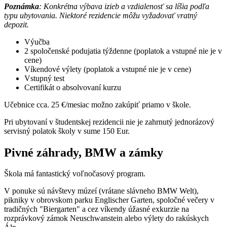
Poznámka
:
Konkrétna výbava izieb a vzdialenosť sa líšia podľa
typu ubytovania. Niektoré rezidencie môžu vyžadovať vratný
depozit.
Výučba
2 spoločenské podujatia týždenne (poplatok a vstupné nie je v
cene)
Víkendové výlety (poplatok a vstupné nie je v cene)
Vstupný test
Certifikát o absolvovaní kurzu
Učebnice cca. 25 €/mesiac možno zakúpiť priamo v škole.
Pri ubytovaní v študentskej rezidencii nie je zahrnutý jednorázový
servisný polatok školy v sume 150 Eur.
Pivné záhrady, BMW a zámky
Škola má fantastický voľnočasový program.
V ponuke sú návštevy múzeí (vrátane slávneho BMW Welt),
pikniky v obrovskom parku Englischer Garten, spoločné večery v
tradičných "Biergarten" a cez víkendy úžasné exkurzie na
rozprávkový zámok Neuschwanstein alebo výlety do rakúskych