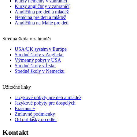
Kurzy nemčiny v zahraničí
Kurzy angličtiny v zahraničí
Angličtina pre deti a mládež
Nemčina pre deti a mládež
Angličtina na Malte pre deti
Stredná škola v zahraničí
USA/UK systém v Európe
Stredné školy v Anglicku
Výmenný pobyt v USA
Stredné školy v Írsku
Stredné školy v Nemecku
Užitočné linky
Jazykové pobyty pre deti a mládež
Jazykové pobyty pre dospelých
Erasmus +
Zmluvné podmienky
Od prihlášky po odlet
Kontakt