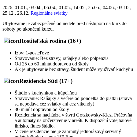
2026: 01.01., 03.04., 06.04., 01.05., 14.05., 25.05., 04.06., 03.10.,
25.12., 26.12.
Regionálne sviatky
Ubytovanie je zabezpečené od nedele pred nástupom na kurz do
soboty po ukončení kurzu.
Hostiteľská rodina (16+)
Izby: 1-posteľové
Stravovanie: Bez stravy, raňajky alebo polpenzia
Od 25 do 60 minút dopravou od školy
Ak je ubytovanie bez stravy, študent môže využívať kuchyňu
Rezidencia Süd (17+)
Štúdio s kuchynkou a kúpeľňou
Stravovanie: Raňajky a večere od pondelka do piatku (strava
sa nepodáva cez sviatky ani cez víkendy)
30 minút dopravou od školy
Rezidencia sa nachádza v štvrti Gotzkowsky-Kiez. Práčovňa
a automaty na občerstvenie v areáli. K dispozícií volejbalové
ihrisko, fitnes štúdio.
V cene rezidencie nie je zahrnutý jednorázový servisný
polatok školy v sume 150 Eur.