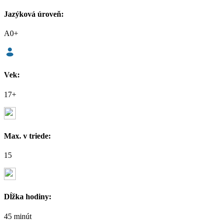
Jazýková úroveň:
A0+
Vek:
17+
Max. v triede:
15
Dĺžka hodiny:
45 minút