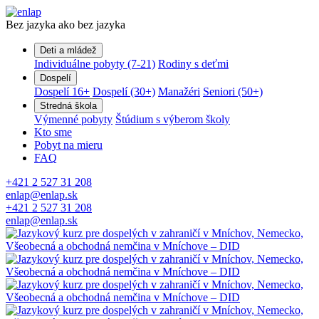
Bez jazyka ako bez jazyka
Deti a mládež
Individuálne pobyty (7-21)
Rodiny s deťmi
Dospelí
Dospelí 16+
Dospelí (30+)
Manažéri
Seniori (50+)
Stredná škola
Výmenné pobyty
Štúdium s výberom školy
Kto sme
Pobyt na mieru
FAQ
+421 2 527 31 208
enlap@enlap.sk
+421 2 527 31 208
enlap@enlap.sk