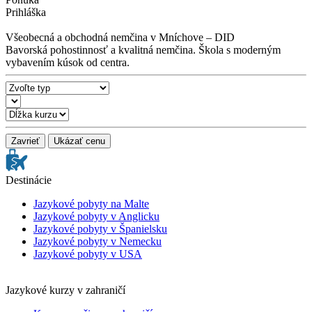
Prihláška
Všeobecná a obchodná nemčina v Mníchove – DID
Bavorská pohostinnosť a kvalitná nemčina. Škola s moderným
vybavením kúsok od centra.
Zavrieť
Ukázať cenu
Destinácie
Jazykové pobyty na Malte
Jazykové pobyty v Anglicku
Jazykové pobyty v Španielsku
Jazykové pobyty v Nemecku
Jazykové pobyty v USA
Jazykové kurzy v zahraničí