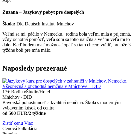
Álp.
Zuzana – Jazykový pobyt pre dospelých
Škola:
Did Deutsch Institut, Mníchov
Veľmi sa mi páčilo v Nemecku, rodina bola veľmi milá a príjemná,
vždy ochotná pomôcť, veľa som sa toho naučila a veľmi veľa mi to
dalo. Keď budem mať možnosť opäť sa tam chcem vrátiť, pretože 3
týždne boli pre mňa málo,
Naposledy prezerané
17+
Rodina/Štúdio/Hotel
Mníchov - DID
Bavorská pohostinnosť a kvalitná nemčina. Škola s moderným
vybavením kúsok od centra.
od 500 EUR/2 týždne
Zistiť cenu
Viac
Cenová kalkulácia
Ponuka