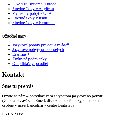
USA/UK systém v Európe
Stredné školy v Anglicku
Výmenný pobyt v USA
Stredné školy v Írsku
Stredné školy v Nemecku
Užitočné linky
Jazykové pobyty pre deti a mládež
Jazykové pobyty pre dospelých
Erasmus +
Zmluvné podmienky
Od prihlášky po odlet
Kontakt
Sme tu pre vás
Ozvite sa nám – poradíme vám s výberom jazykového pobytu
rýchlo a nezáväzne. Sme k dispozícii telefonicky, e-mailom aj
osobne v našej kancelárii v centre Bratislavy.
ENLAP s.r.o.