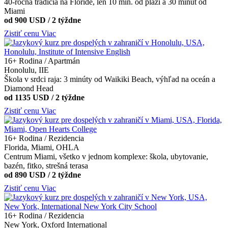
40-ročná tradícia na Floride, len 10 min. od pláží a 30 minút od
Miami
od 900 USD / 2 týždne
Zistiť cenu
Viac
16+
Rodina / Apartmán
Honolulu, IIE
Škola v srdci raja: 3 minúty od Waikiki Beach, výhľad na oceán a
Diamond Head
od 1135 USD / 2 týždne
Zistiť cenu
Viac
16+
Rodina / Rezidencia
Florida, Miami, OHLA
Centrum Miami, všetko v jednom komplexe: škola, ubytovanie,
bazén, fitko, strešná terasa
od 890 USD / 2 týždne
Zistiť cenu
Viac
16+
Rodina / Rezidencia
New York, Oxford International