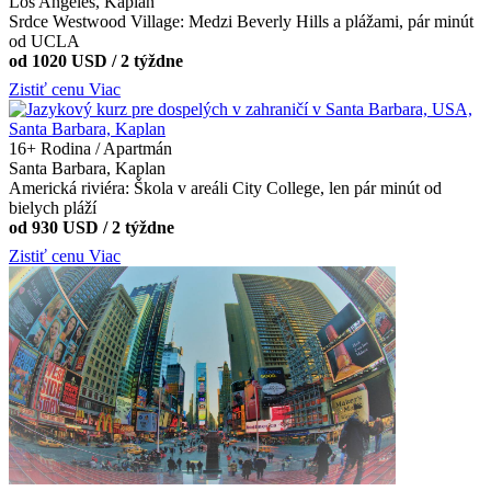
Los Angeles, Kaplan
Srdce Westwood Village: Medzi Beverly Hills a plážami, pár minút
od UCLA
od 1020 USD / 2 týždne
Zistiť cenu
Viac
16+
Rodina / Apartmán
Santa Barbara, Kaplan
Americká riviéra: Škola v areáli City College, len pár minút od
bielych pláží
od 930 USD / 2 týždne
Zistiť cenu
Viac