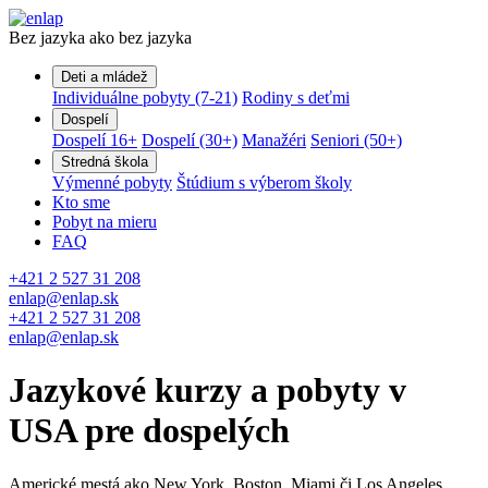
Bez jazyka ako bez jazyka
Deti a mládež
Individuálne pobyty (7-21)
Rodiny s deťmi
Dospelí
Dospelí 16+
Dospelí (30+)
Manažéri
Seniori (50+)
Stredná škola
Výmenné pobyty
Štúdium s výberom školy
Kto sme
Pobyt na mieru
FAQ
+421 2 527 31 208
enlap@enlap.sk
+421 2 527 31 208
enlap@enlap.sk
Jazykové kurzy a pobyty v
USA pre dospelých
Americké mestá ako New York, Boston, Miami či Los Angeles