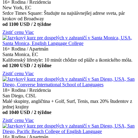
16+
Rodina / Rezidencia
New York, EC
Srdce Times Square: Študujte na najslávnejšej adrese sveta, pár
krokov od Broadway
od 1100 USD / 2 týždne
Zistiť cenu
Viac
16+
Rodina / Apartmán
Santa Monica, EC
Kalifornský lifestyle: 10 minút chôdze od pláže a ikonického móla.
od 1200 USD / 2 týždne
Zistiť cenu
Viac
18+
Rodina / Rezidencia
San Diego, CISL
Malé skupiny, angličtina + Golf, Surf, Tenis, max 20% študentov z
jednej krajiny
od 1040 USD / 2 týždne
Zistiť cenu
Viac
16+
Rodina / Apartmán