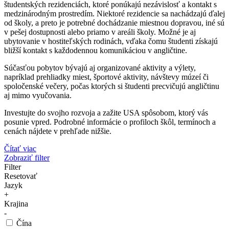
študentských rezidenciách, ktoré ponúkajú nezávislosť a kontakt s
medzinárodným prostredím. Niektoré rezidencie sa nachádzajú ďalej
od školy, a preto je potrebné dochádzanie miestnou dopravou, iné sú
v pešej dostupnosti alebo priamo v areáli školy. Možné je aj
ubytovanie v hostiteľských rodinách, vďaka čomu študenti získajú
bližší kontakt s každodennou komunikáciou v angličtine.
Súčasťou pobytov bývajú aj organizované aktivity a výlety,
napríklad prehliadky miest, športové aktivity, návštevy múzeí či
spoločenské večery, počas ktorých si študenti precvičujú angličtinu
aj mimo vyučovania.
Investujte do svojho rozvoja a zažite USA spôsobom, ktorý vás
posunie vpred. Podrobné informácie o profiloch škôl, termínoch a
cenách nájdete v prehľade nižšie.
Čítať viac
Zobraziť filter
Filter
Resetovať
Jazyk
+
Krajina
-
Čína