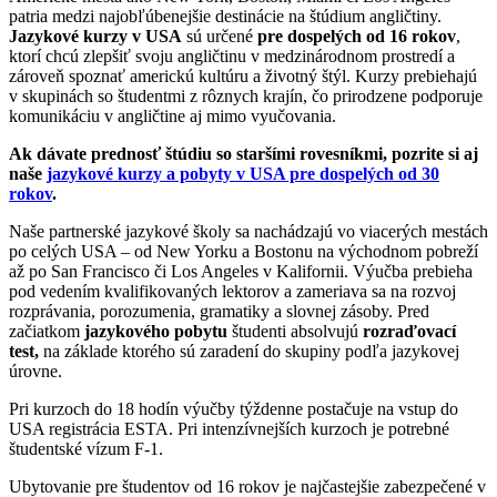
patria medzi najobľúbenejšie destinácie na štúdium angličtiny.
Jazykové kurzy v USA
sú určené
pre dospelých od 16 rokov
,
ktorí chcú zlepšiť svoju angličtinu v medzinárodnom prostredí a
zároveň spoznať americkú kultúru a životný štýl. Kurzy prebiehajú
v skupinách so študentmi z rôznych krajín, čo prirodzene podporuje
komunikáciu v angličtine aj mimo vyučovania.
Ak dávate prednosť štúdiu so staršími rovesníkmi, pozrite si aj
naše
jazykové kurzy a pobyty v USA pre dospelých od 30
rokov
.
Naše partnerské jazykové školy sa nachádzajú vo viacerých mestách
po celých USA – od New Yorku a Bostonu na východnom pobreží
až po San Francisco či Los Angeles v Kalifornii. Výučba prebieha
pod vedením kvalifikovaných lektorov a zameriava sa na rozvoj
rozprávania, porozumenia, gramatiky a slovnej zásoby. Pred
začiatkom
jazykového pobytu
študenti absolvujú
rozraďovací
test,
na základe ktorého sú zaradení do skupiny podľa jazykovej
úrovne.
Pri kurzoch do 18 hodín výučby týždenne postačuje na vstup do
USA registrácia ESTA. Pri intenzívnejších kurzoch je potrebné
študentské vízum F-1.
Ubytovanie pre študentov od 16 rokov je najčastejšie zabezpečené v