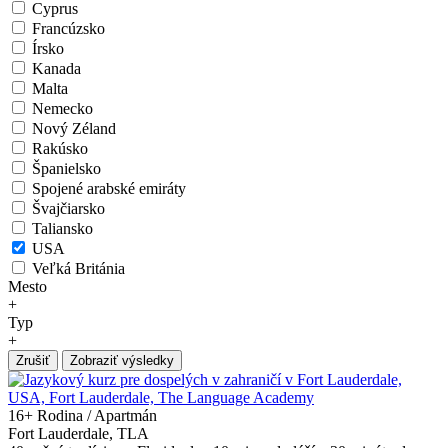
Cyprus
Francúzsko
Írsko
Kanada
Malta
Nemecko
Nový Zéland
Rakúsko
Španielsko
Spojené arabské emiráty
Švajčiarsko
Taliansko
USA
Veľká Británia
Mesto
+
Typ
+
Zrušiť
Zobraziť výsledky
16+
Rodina / Apartmán
Fort Lauderdale, TLA