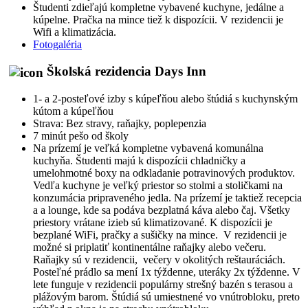
Študenti zdieľajú kompletne vybavené kuchyne, jedálne a
kúpelne. Pračka na mince tiež k dispozícii. V rezidencii je
Wifi a klimatizácia.
Fotogaléria
Školská rezidencia Days Inn
1- a 2-posteľové izby s kúpeľňou alebo štúdiá s kuchynským
kútom a kúpeľňou
Strava: Bez stravy, raňajky, poplepenzia
7 minút pešo od školy
Na prízemí je veľká kompletne vybavená komunálna
kuchyňa. Študenti majú k dispozícii chladničky a
umelohmotné boxy na odkladanie potravinových produktov.
Vedľa kuchyne je veľký priestor so stolmi a stoličkami na
konzumácia pripraveného jedla. Na prízemí je taktiež recepcia
a a lounge, kde sa podáva bezplatná káva alebo čaj. Všetky
priestory vrátane izieb sú klimatizované. K dispozícii je
bezplané WiFi, pračky a sušičky na mince. V rezidencii je
možné si priplatiť kontinentálne raňajky alebo večeru.
Raňajky sú v rezidencii, večery v okolitých reštauráciách.
Posteľné prádlo sa mení 1x týždenne, uteráky 2x týždenne. V
lete funguje v rezidencii populárny strešný bazén s terasou a
plážovým barom. Štúdiá sú umiestnené vo vnútrobloku, preto