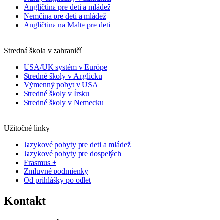
Angličtina pre deti a mládež
Nemčina pre deti a mládež
Angličtina na Malte pre deti
Stredná škola v zahraničí
USA/UK systém v Európe
Stredné školy v Anglicku
Výmenný pobyt v USA
Stredné školy v Írsku
Stredné školy v Nemecku
Užitočné linky
Jazykové pobyty pre deti a mládež
Jazykové pobyty pre dospelých
Erasmus +
Zmluvné podmienky
Od prihlášky po odlet
Kontakt