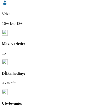
Vek:
16+/ leto 18+
Max. v triede:
15
Dĺžka hodiny:
45 minút
Ubytovanie: