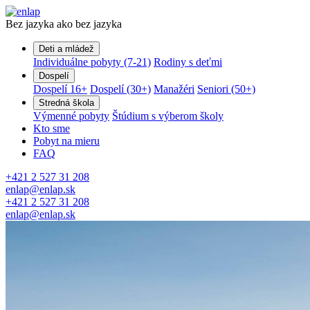
Bez jazyka ako bez jazyka
Deti a mládež
Individuálne pobyty (7-21)
Rodiny s deťmi
Dospelí
Dospelí 16+
Dospelí (30+)
Manažéri
Seniori (50+)
Stredná škola
Výmenné pobyty
Štúdium s výberom školy
Kto sme
Pobyt na mieru
FAQ
+421 2 527 31 208
enlap@enlap.sk
+421 2 527 31 208
enlap@enlap.sk