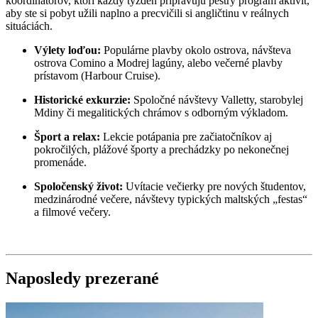
koordinátorov, ktorí každý týždeň pripravujú pestrý program aktivít,
aby ste si pobyt užili naplno a precvičili si angličtinu v reálnych
situáciách.
Výlety loďou:
Populárne plavby okolo ostrova, návšteva
ostrova Comino a Modrej lagúny, alebo večerné plavby
prístavom (Harbour Cruise).
Historické exkurzie:
Spoločné návštevy Valletty, starobylej
Mdiny či megalitických chrámov s odborným výkladom.
Šport a relax:
Lekcie potápania pre začiatočníkov aj
pokročilých, plážové športy a prechádzky po nekonečnej
promenáde.
Spoločenský život:
Uvítacie večierky pre nových študentov,
medzinárodné večere, návštevy typických maltských „festas“
a filmové večery.
Naposledy prezerané