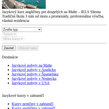
Jazykový kurz angličtiny pre dospelých na Malte – IELS Sliema
Tradičná škola 3 min od mora a promenády, profesionálna výučba,
vlastná rezidencia
Zavrieť
Ukázať cenu
Destinácie
Jazykové pobyty na Malte
Jazykové pobyty v Anglicku
Jazykové pobyty v Španielsku
Jazykové pobyty v Nemecku
Jazykové pobyty v USA
Jazykové kurzy v zahraničí
Kurzy nemčiny v zahraničí
Kurzy angličtiny v zahraničí