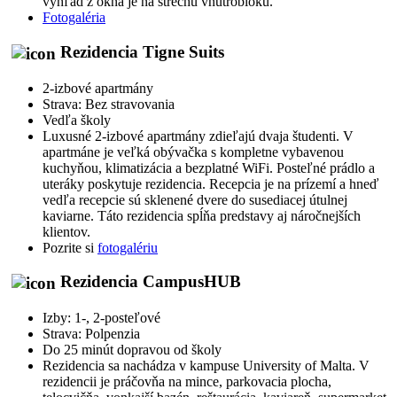
výhľad z okna je na strechu vnútrobloku.
Fotogaléria
Rezidencia Tigne Suits
2-izbové apartmány
Strava: Bez stravovania
Vedľa školy
Luxusné 2-izbové apartmány zdieľajú dvaja študenti. V
apartmáne je veľká obývačka s kompletne vybavenou
kuchyňou, klimatizácia a bezplatné WiFi. Posteľné prádlo a
uteráky poskytuje rezidencia. Recepcia je na prízemí a hneď
vedľa recepcie sú sklenené dvere do susediacej útulnej
kaviarne. Táto rezidencia spĺňa predstavy aj náročnejších
klientov.
Pozrite si
fotogalériu
Rezidencia CampusHUB
Izby: 1-, 2-posteľové
Strava: Polpenzia
Do 25 minút dopravou od školy
Rezidencia sa nachádza v kampuse University of Malta. V
rezidencii je práčovňa na mince, parkovacia plocha,