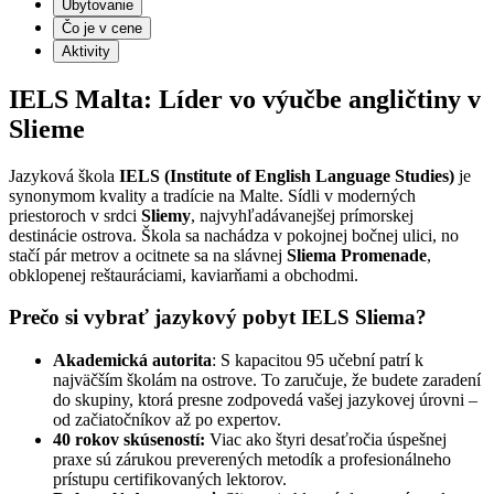
Ubytovanie
Čo je v cene
Aktivity
IELS Malta: Líder vo výučbe angličtiny v
Slieme
Jazyková škola
IELS (Institute of English Language Studies)
je
synonymom kvality a tradície na Malte. Sídli v moderných
priestoroch v srdci
Sliemy
, najvyhľadávanejšej prímorskej
destinácie ostrova. Škola sa nachádza v pokojnej bočnej ulici, no
stačí pár metrov a ocitnete sa na slávnej
Sliema Promenade
,
obklopenej reštauráciami, kaviarňami a obchodmi.
Prečo si vybrať jazykový pobyt IELS Sliema?
Akademická autorita
: S kapacitou 95 učební patrí k
najväčším školám na ostrove. To zaručuje, že budete zaradení
do skupiny, ktorá presne zodpovedá vašej jazykovej úrovni –
od začiatočníkov až po expertov.
40 rokov skúseností:
Viac ako štyri desaťročia úspešnej
praxe sú zárukou preverených metodík a profesionálneho
prístupu certifikovaných lektorov.