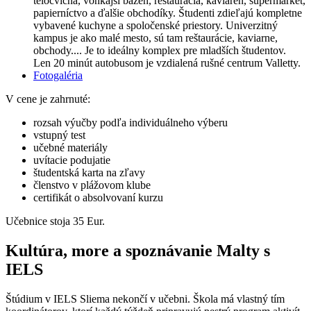
telocvičňa, vonkajší bazén, reštaurácia, kaviareň, supermarket,
papierníctvo a ďalšie obchodíky. Študenti zdieľajú kompletne
vybavené kuchyne a spoločenské priestory. Univerzitný
kampus je ako malé mesto, sú tam reštaurácie, kaviarne,
obchody.... Je to ideálny komplex pre mladších študentov.
Len 20 minút autobusom je vzdialená rušné centrum Valletty.
Fotogaléria
V cene je zahrnuté:
rozsah výučby podľa individuálneho výberu
vstupný test
učebné materiály
uvítacie podujatie
študentská karta na zľavy
členstvo v plážovom klube
certifikát o absolvovaní kurzu
Učebnice stoja 35 Eur.
Kultúra, more a spoznávanie Malty s
IELS
Štúdium v IELS Sliema nekončí v učebni. Škola má vlastný tím