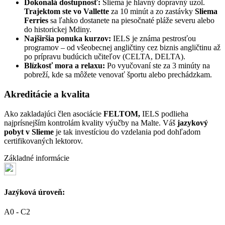
Dokonalá dostupnosť:
Sliema je hlavný dopravný uzol.
Trajektom ste vo Vallette
za 10 minút a zo zastávky
Sliema
Ferries
sa ľahko dostanete na piesočnaté pláže severu alebo
do historickej Mdiny.
Najširšia ponuka kurzov:
IELS je známa pestrosťou
programov – od všeobecnej angličtiny cez biznis angličtinu až
po prípravu budúcich učiteľov (CELTA, DELTA).
Blízkosť mora a relaxu:
Po vyučovaní ste za 3 minúty na
pobreží, kde sa môžete venovať športu alebo prechádzkam.
Akreditácie a kvalita
Ako zakladajúci člen asociácie
FELTOM,
IELS podlieha
najprísnejším kontrolám kvality výučby na Malte. Váš
jazykový
pobyt v Slieme
je tak investíciou do vzdelania pod dohľadom
certifikovaných lektorov.
Základné informácie
Jazýková úroveň:
A0 - C2