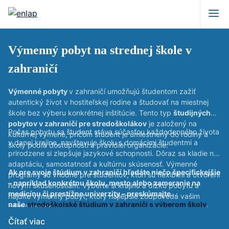
Výmenný pobyt na strednej škole v
zahraničí
Výmenné pobyty
v zahraničí umožňujú študentom zažiť
autentický život v hostiteľskej rodine a študovať na miestnej
škole bez výberu konkrétnej inštitúcie. Tento typ
študijných
pobytov v zahraničí pre stredoškolákov
je založený na
Počas pobytu sa študent stáva súčasťou každodenného života
kultúrnej výmene, pričom študent je umiestnený do rodiny a
v danej krajine, navštevuje školu s domácimi študentmi a
školy podľa dostupnosti a pravidiel organizácie.
prirodzene si zlepšuje jazykové schopnosti. Dôraz sa kladie na
adaptáciu, samostatnosť a kultúrnu skúsenosť. Výmenné
Ak pre svoje štúdium v zahraničí hľadáte niečo špecifickejšie
programy sú vhodné pre študentov, ktorí sú flexibilní a otvorení
– napríklad konkrétnu školu, mesto alebo zameranie na
novým skúsenostiam. Vyberte si krajinu a dĺžku pobytu a
medicínu či prestížne univerzity – preskúmajte
nájdite výmenný pobyt, ktorý najlepšie zodpovedá vašim
naše
stredoškolské štúdium v zahraničí s výberom školy
,
očakávaniam.
ktoré vám umožní nastaviť si štúdium presne podľa vašich
Čítať viac
ambícií.