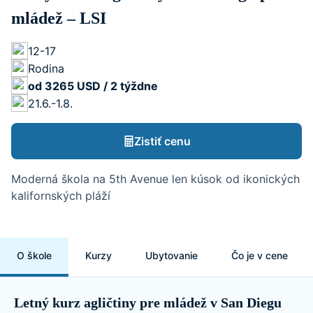
mládež – LSI
12-17
Rodina
od 3265 USD / 2 týždne
21.6.-1.8.
Zistiť cenu
Moderná škola na 5th Avenue len kúsok od ikonických
kalifornských pláží
O škole
Kurzy
Ubytovanie
Čo je v cene
Letný kurz agličtiny pre mládež v San Diegu