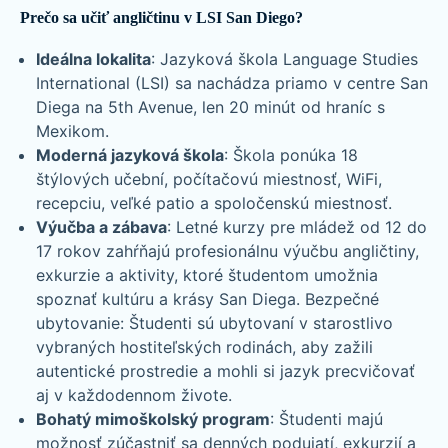
Prečo sa učiť angličtinu v LSI San Diego?
Ideálna lokalita
: Jazyková škola Language Studies
International (LSI) sa nachádza priamo v centre San
Diega na 5th Avenue, len 20 minút od hraníc s
Mexikom.
Moderná jazyková škola
: Škola ponúka 18
štýlových učební, počítačovú miestnosť, WiFi,
recepciu, veľké patio a spoločenskú miestnosť.
Výučba a zábava
: Letné kurzy pre mládež od 12 do
17 rokov zahŕňajú profesionálnu výučbu angličtiny,
exkurzie a aktivity, ktoré študentom umožnia
spoznať kultúru a krásy San Diega. Bezpečné
ubytovanie: Študenti sú ubytovaní v starostlivo
vybraných hostiteľských rodinách, aby zažili
autentické prostredie a mohli si jazyk precvičovať
aj v každodennom živote.
Bohatý mimoškolský program
: Študenti majú
možnosť zúčastniť sa denných podujatí, exkurzií a