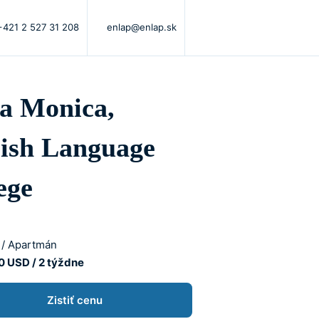
+421 2 527 31 208
enlap@enlap.sk
a Monica,
ish Language
ege
 / Apartmán
0 USD / 2 týždne
Zistiť cenu