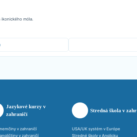
a ikonického móla.
u
Jazykové kurzy v
Stredná škola v zahr
zahraničí
nemčiny v zahraničí
USA/UK systém v Európe
angličtiny v zahraničí
Stredné školy v Anglicku