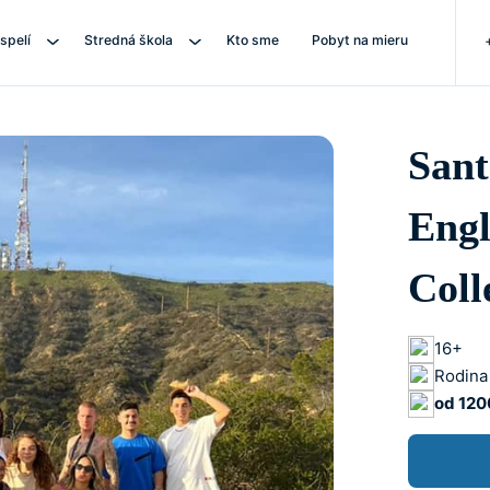
spelí
Stredná škola
Kto sme
Pobyt na mieru
Sant
Engl
Coll
16+
Rodina
od 120