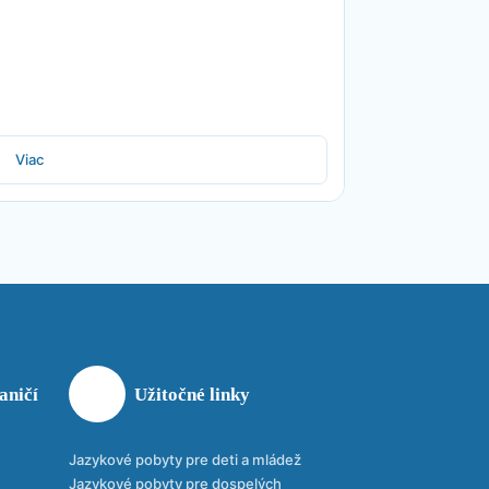
Viac
aničí
Užitočné linky
Jazykové pobyty pre deti a mládež
Jazykové pobyty pre dospelých