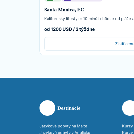
Santa Monica, EC
Kalifornský lifestyle: 10 minút chôdze od pláže 
od 1200 USD / 2 týždne
Zistiť cen
Destinácie
Jazykové pobyty na Malte
Kurzy 
Jazykové pobyty v Anglicku
Kurzy 