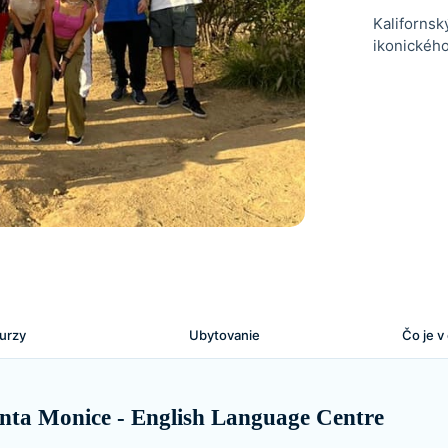
Kalifornsk
ikonického
urzy
Ubytovanie
Čo je v
nta Monice - English Language Centre