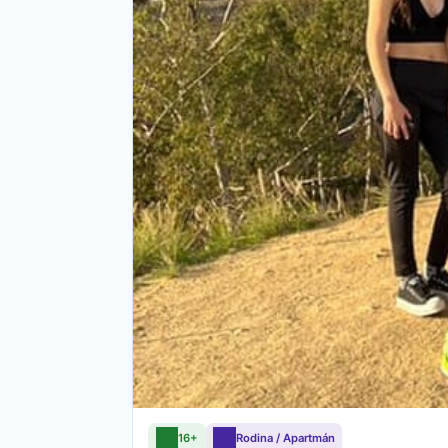
16+
Rodina / Apartmán