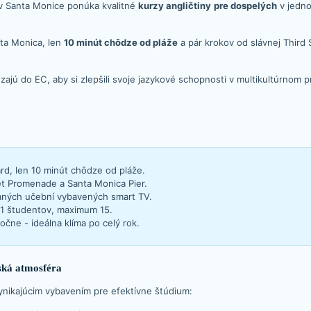
v Santa Monice ponúka kvalitné
kurzy angličtiny
pre dospelých
v jedno
nta Monica, len
10 minút chôdze od pláže
a pár krokov od slávnej Third
.
zajú do EC, aby si zlepšili svoje jazykové schopnosti v multikultúrnom 
?
rd, len 10 minút chôdze od pláže.
et Promenade a Santa Monica Pier.
aných učební vybavených smart TV.
11 študentov, maximum 15.
čne - ideálna klíma po celý rok.
ská atmosféra
ynikajúcim vybavením pre efektívne štúdium: