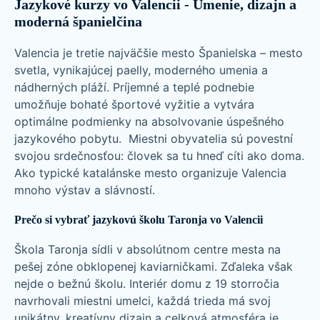
Jazykové kurzy vo Valencii - Umenie, dizajn a
moderná španielčina
Valencia je tretie najväčšie mesto Španielska – mesto
svetla, vynikajúcej paelly, moderného umenia a
nádherných pláží. Príjemné a teplé podnebie
umožňuje bohaté športové vyžitie a vytvára
optimálne podmienky na absolvovanie úspešného
jazykového pobytu. Miestni obyvatelia sú povestní
svojou srdečnosťou: človek sa tu hneď cíti ako doma.
Ako typické katalánske mesto organizuje Valencia
mnoho výstav a slávností.
Prečo si vybrať jazykovú školu Taronja vo Valencii
Škola Taronja sídli v absolútnom centre mesta na
pešej zóne obklopenej kaviarničkami. Zďaleka však
nejde o bežnú školu. Interiér domu z 19 storročia
navrhovali miestni umelci, každá trieda má svoj
unikátny, kreatívny dizajn a celková atmosféra je